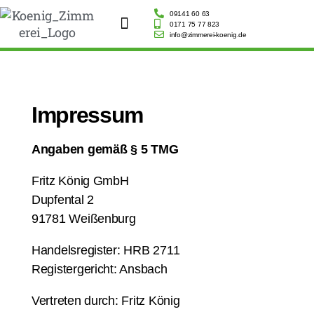
09141 60 63
0171 75 77 823
info@zimmerei-koenig.de
Lösungen und Leistungen
Referenzen
Ausbildung
Kontakt
Impressum
Angaben gemäß § 5 TMG
Fritz König GmbH
Dupfental 2
91781 Weißenburg
Handelsregister: HRB 2711
Registergericht: Ansbach
Vertreten durch: Fritz König