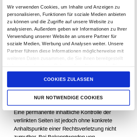
Haftung für Links
Wir verwenden Cookies, um Inhalte und Anzeigen zu
personalisieren, Funktionen für soziale Medien anbieten
Unser Angebot enthält Links zu externen
zu können und die Zugriffe auf unsere Website zu
Websites Dritter, auf deren Inhalte wir keinen
analysieren. Außerdem geben wir Informationen zu Ihrer
Einfluss haben. Deshalb können wir für diese
Verwendung unserer Website an unsere Partner für
fremden Inhalte auch keine Gewähr
soziale Medien, Werbung und Analysen weiter. Unsere
übernehmen. Für die Inhalte der verlinkten
Partner führen diese Informationen möglicherweise mit
Seiten ist stets der jeweilige Anbieter oder
weiteren Daten zusammen, die Sie ihnen bereitgestellt
Betreiber der Seiten verantwortlich. Die
haben oder die sie im Rahmen Ihrer Nutzung der Dienste
gesammelt haben.
verlinkten Seiten wurden zum Zeitpunkt der
COOKIES ZULASSEN
Verlinkung auf mögliche Rechtsverstöße
überprüft. Rechtswidrige Inhalte waren zum
NUR NOTWENDIGE COOKIES
Zeitpunkt der Verlinkung nicht erkennbar.
Eine permanente inhaltliche Kontrolle der
verlinkten Seiten ist jedoch ohne konkrete
Anhaltspunkte einer Rechtsverletzung nicht